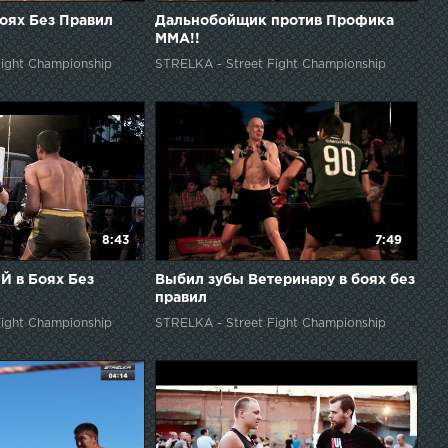
оях Без Правил
Дальнобойщик против Профика
ММА!!
ight Championship
STRELKA - Street Fight Championship
8:43
7:49
Й в Боях Без
Выбил зубы Ветеринару в боях без
правил
ight Championship
STRELKA - Street Fight Championship