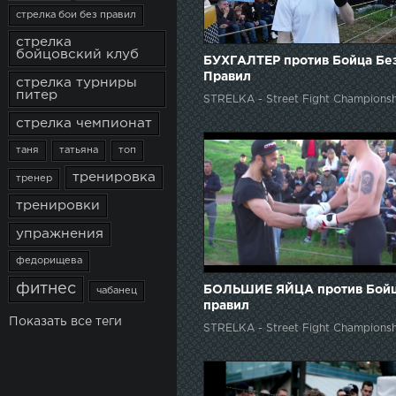
стрелка бои без правил
стрелка
бойцовский клуб
БУХГАЛТЕР против Бойца Бе
Правил
стрелка турниры
питер
STRELKA - Street Fight Championsh
стрелка чемпионат
таня
татьяна
топ
тренировка
тренер
тренировки
упражнения
федорищева
фитнес
БОЛЬШИЕ ЯЙЦА против Бойц
чабанец
правил
Показать все теги
STRELKA - Street Fight Championsh