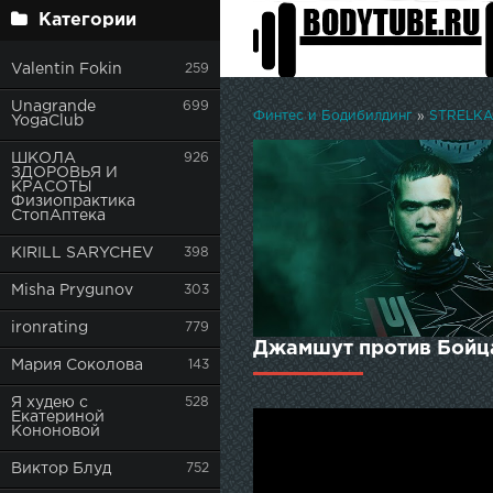
Категории
Valentin Fokin
259
Unagrande
699
Финтес и Бодибилдинг
»
STRELKA 
YogaClub
ШКОЛА
926
ЗДОРОВЬЯ И
КРАСОТЫ
Физиопрактика
СтопАптека
KIRILL SARYCHEV
398
Misha Prygunov
303
ironrating
779
Джамшут против Бойца
Мария Соколова
143
Я худею с
528
Екатериной
Кононовой
Виктор Блуд
752