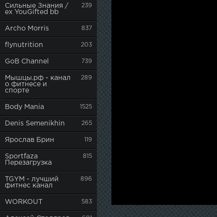
Сильные Знания /
239
ex YouGifted bb
Archo Morris
837
flynutrition
203
GoB Channel
739
Мышцы.рф - канал
289
о фитнесе и
спорте
Body Mania
1525
Denis Semenikhin
265
Ярослав Брин
119
Sportfaza
815
Перезагрузка
TGYM - лучший
896
фитнес канал
WORKOUT
583