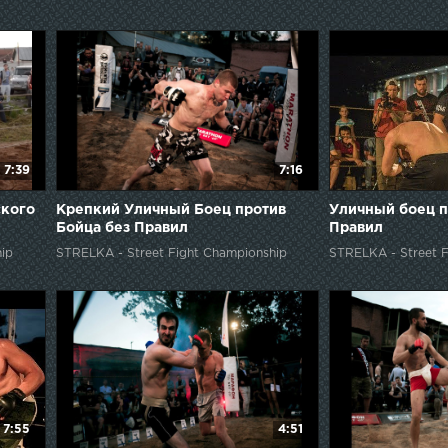
7:39
7:16
ского
Крепкий Уличный Боец против
Уличный боец п
Бойца без Правил
Правил
ip
STRELKA - Street Fight Championship
STRELKA - Street F
7:55
4:51