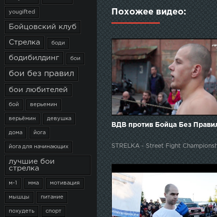
Похожее видео:
yougifted
Бойцовский клуб
Стрелка
боди
бодибилдинг
бои
бои без правил
бои любителей
бой
верьемин
верьёмин
девушка
ВДВ против Бойца Без Прави
дома
йога
STRELKA - Street Fight Championsh
йога для начинающих
лучшие бои
стрелка
м-1
мма
мотивация
мышцы
питание
похудеть
спорт