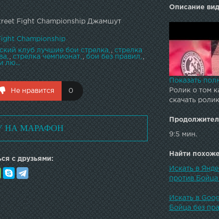
Описание вид
treet Fight Championship Джамшут
Fight Championship
ский клуб лучшие бои стрелка
,
стрелка
ва
,
стрелка чемпионат
,
бои без правил
,
и лю...
Показать пол
Ролик о том к
Не нравится
0
скачать роли
Продолжител
У НА МАРАФОН
9:5 мин.
Найти похожее
ся с друзьями:
Искать в Янде
против Бойца
Искать в Goog
Бойца без пр
бой один долг