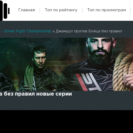
Главная
Топ по рейтингу
Топ по просмотрам
- Street Fight Championship
» Джамшут против Бойца без правил
 без правил новые серии