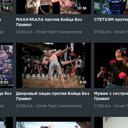
7:8
10:38
з
МАХАЧКАЛА против Бойца Без
СТЕТХЭМ против
Правил
ip
STRELKA - Street Fight Championship
STRELKA - Street F
5:50
5:15
а без
Дворовый пацан против Бойца Без
Мужик с сестро
Правил
Правил
ip
STRELKA - Street Fight Championship
STRELKA - Street F