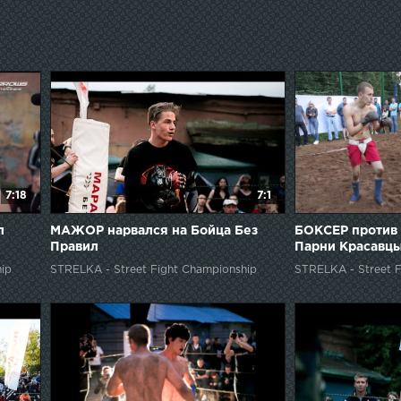
напиток чемп
СТРЕЛКА Глав
Спортфайтер
7:18
7:1
л
МАЖОР нарвался на Бойца Без
БОКСЕР против 
Правил
Парни Красавцы
ip
STRELKA - Street Fight Championship
STRELKA - Street F