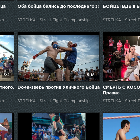
ца
Оба бойца бились до последнего!!!
БОЙЦЫ ВДВ в Б
ip
STRELKA - Street Fight Championship
STRELKA - Street F
5:2
5:18
тного,
Do4a-зверь против Уличного Бойца
СМЕРТЬ С КОСО
Правил
ip
STRELKA - Street Fight Championship
STRELKA - Street F