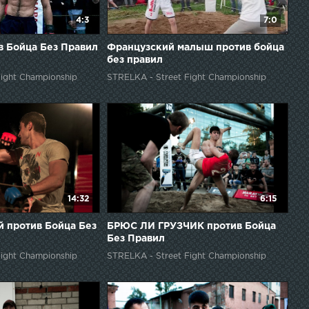
4:3
7:0
 Бойца Без Правил
Французский малыш против бойца
без правил
ight Championship
STRELKA - Street Fight Championship
14:32
6:15
й против Бойца Без
БРЮС ЛИ ГРУЗЧИК против Бойца
Без Правил
ight Championship
STRELKA - Street Fight Championship