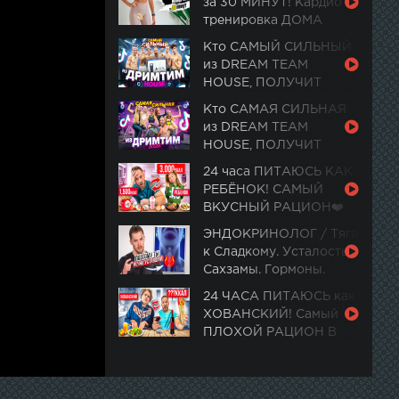
за 30 МИНУТ! Кардио
тренировка ДОМА
Кто САМЫЙ СИЛЬНЫЙ
из DREAM TEAM
HOUSE, ПОЛУЧИТ
PlayStation 5
Кто САМАЯ СИЛЬНАЯ
из DREAM TEAM
HOUSE, ПОЛУЧИТ
ПОДАРОК ИЗ ЦУМ
24 часа ПИТАЮСЬ КАК
РЕБЁНОК! САМЫЙ
ВКУСНЫЙ РАЦИОН❤️
ЭНДОКРИНОЛОГ / Тяга
к Сладкому. Усталость.
Сахзамы. Гормоны.
Ночная активность
24 ЧАСА ПИТАЮСЬ как
ХОВАНСКИЙ! Самый
ПЛОХОЙ РАЦИОН В
МИРЕ