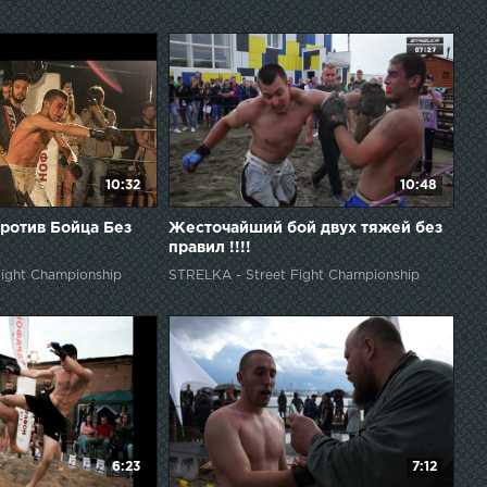
10:32
10:48
ротив Бойца Без
Жесточайший бой двух тяжей без
правил !!!!
ight Championship
STRELKA - Street Fight Championship
6:23
7:12