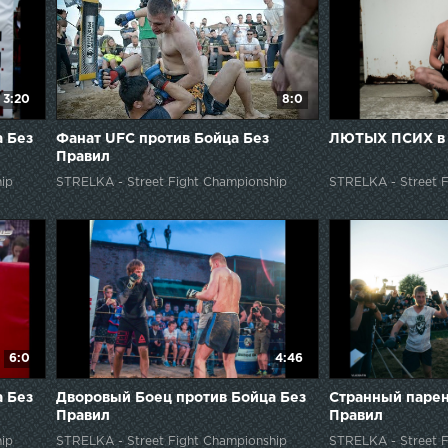
3:20
8:0
 Без
Фанат UFC против Бойца Без
ЛЮТЫХ ПСИХ в 
Правил
ip
STRELKA - Street Fight Championship
STRELKA - Street F
6:0
4:46
а Без
Дворовый Боец против Бойца Без
Странный парен
Правил
Правил
ip
STRELKA - Street Fight Championship
STRELKA - Street F