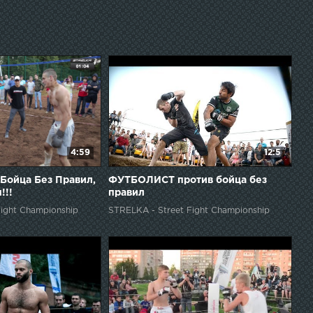
ионата СТРЕЛКА Официальная Бритва чемпионата
ный портал чемпионата СТРЕЛКА Вконтакте:
4:59
12:5
Бойца Без Правил,
ФУТБОЛИСТ против бойца без
!!!
правил
ight Championship
STRELKA - Street Fight Championship