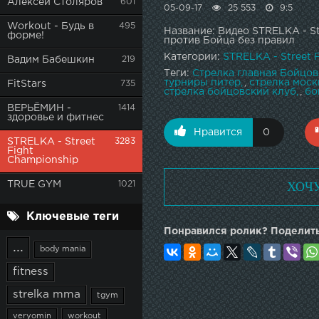
Алексей Столяров
601
05-09-17
25 553
9:5
Workout - Будь в
495
Название: Видео STRELKA - S
форме!
против Бойца без правил
Категории:
STRELKA - Street 
Вадим Бабешкин
219
Теги:
Стрелка главная Бойцов
турниры питер
,
стрелка моск
FitStars
735
стрелка бойцовский клуб
,
бо
ВЕРЬЁМИН -
1414
здоровье и фитнес
Нравится
0
STRELKA - Street
3283
Fight
Championship
ХОЧ
TRUE GYM
1021
Ключевые теги
Понравился ролик? Поделить
...
body mania
fitness
strelka mma
tgym
veryomin
workout