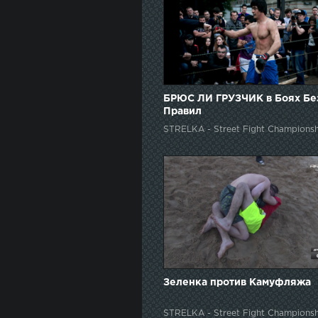
БРЮС ЛИ ГРУЗЧИК в Боях Бе
Правил
STRELKA - Street Fight Championsh
Зеленка против Камуфляжа
STRELKA - Street Fight Championsh