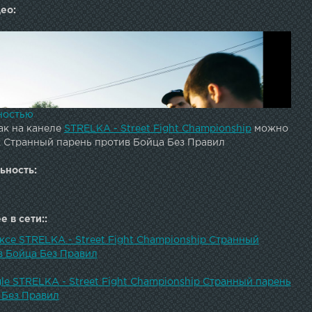
ео:
ностью
ак на канеле
STRELKA - Street Fight Championship
можно
к Странный парень против Бойца Без Правил
ьность:
 в сети::
ксе STRELKA - Street Fight Championship Странный
 любителя против крепкого главаря со стройки.Gorilla
в Бойца Без Правил
 - официальный напиток чемпионата СТРЕЛКА
Бритва чемпионата СТРЕЛКА Партнер турнира - магазин
le STRELKA - Street Fight Championship Странный парень
Единоборств Спортфайтер Все для единоборств и фитнеса
 Без Правил
ал чемпионата СТРЕЛКА Вконтакте: