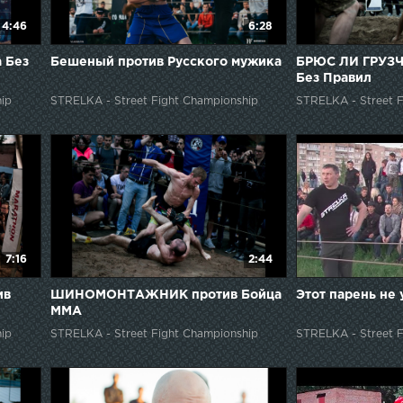
4:46
6:28
 Без
Бешеный против Русского мужика
БРЮС ЛИ ГРУЗЧ
Без Правил
ip
STRELKA - Street Fight Championship
STRELKA - Street F
7:16
2:44
ив
ШИНОМОНТАЖНИК против Бойца
Этот парень не 
ММА
ip
STRELKA - Street Fight Championship
STRELKA - Street F