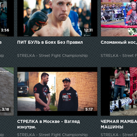
3:56
12:31
з
ПИТ БУЛЬ в Боях Без Правил
Сломанный нос,
ip
STRELKA - Street Fight Championship
STRELKA - Street F
3:18
5:17
СТРЕЛКА в Москве - Взгляд
ЧЕРНАЯ МАМБА
изнутри.
МАШИНЫ
ip
STRELKA - Street Fight Championship
STRELKA - Street F