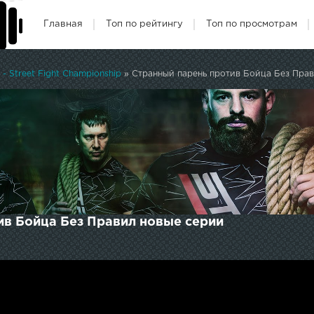
Главная
Топ по рейтингу
Топ по просмотрам
- Street Fight Championship
» Странный парень против Бойца Без Пра
ив Бойца Без Правил новые серии