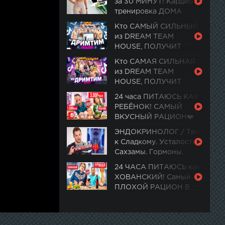
за 30 МИНУТ! Кардио
тренировка ДОМА
Кто САМЫЙ СИЛЬНЫЙ
из DREAM TEAM
HOUSE, ПОЛУЧИТ
PlayStation 5
Кто САМАЯ СИЛЬНАЯ
из DREAM TEAM
HOUSE, ПОЛУЧИТ
ПОДАРОК ИЗ ЦУМ
24 часа ПИТАЮСЬ КАК
РЕБЁНОК! САМЫЙ
ВКУСНЫЙ РАЦИОН❤️
ЭНДОКРИНОЛОГ / Тяга
к Сладкому. Усталость.
Сахзамы. Гормоны.
Ночная активность
24 ЧАСА ПИТАЮСЬ как
ХОВАНСКИЙ! Самый
ПЛОХОЙ РАЦИОН В
МИРЕ