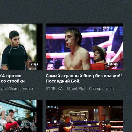
7:43
4:45
А против
Самый странный боец без правил!!
 со стройки
Последний Бой.
ight Championship
STRELKA - Street Fight Championship