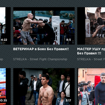
4:22
8:5
ВЕТЕРИНАР в Боях Без Правил!!
МАСТЕР УШУ пр
Без Правил !!!
ip
STRELKA - Street Fight Championship
STRELKA - Street F
10:35
3:17