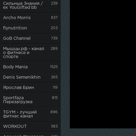
Сильные Знания /
239
ex YouGifted bb
Archo Morris
837
flynutrition
203
GoB Channel
739
Мышцы.рф - канал
289
о фитнесе и
спорте
Body Mania
1525
Denis Semenikhin
265
Ярослав Брин
119
Sportfaza
815
Перезагрузка
TGYM - лучший
896
фитнес канал
WORKOUT
583