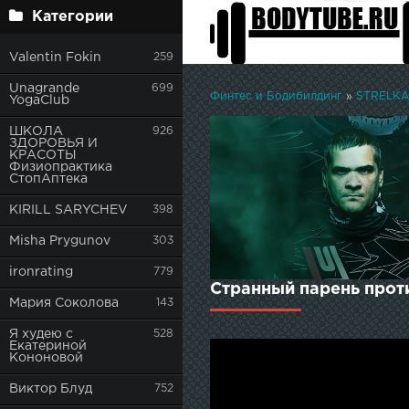
Категории
Valentin Fokin
259
Unagrande
699
Финтес и Бодибилдинг
»
STRELKA 
YogaClub
ШКОЛА
926
ЗДОРОВЬЯ И
КРАСОТЫ
Физиопрактика
СтопАптека
KIRILL SARYCHEV
398
Misha Prygunov
303
ironrating
779
Странный парень прот
Мария Соколова
143
Я худею с
528
Екатериной
Кононовой
Виктор Блуд
752