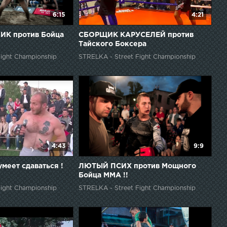
6:15
4:21
ИК против Бойца
СБОРЩИК КАРУСЕЛЕЙ против
Тайского Боксера
ight Championship
STRELKA - Street Fight Championship
4:43
9:9
умеет сдаваться !
ЛЮТЫЙ ПСИХ против Мощного
Бойца ММА !!
ight Championship
STRELKA - Street Fight Championship