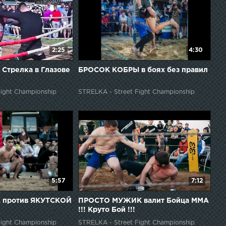
2:25
4:30
 Стрелка в Глазове
БРОСОК КОБРЫ в боях без правил
ight Championship
STRELKA - Street Fight Championship
5:57
7:12
 против ЯКУТСКОЙ
ПРОСТО МУЖИК валит Бойца ММА
!!! Круто Бой !!!
ight Championship
STRELKA - Street Fight Championship