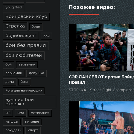
Похожее видео:
yougifted
Бойцовский клуб
Стрелка
боди
бодибилдинг
бои
бои без правил
бои любителей
бой
верьемин
верьёмин
девушка
СЭР ЛАНСЕЛОТ против Бойца
дома
йога
Правил
STRELKA - Street Fight Championsh
йога для начинающих
лучшие бои
стрелка
м-1
мма
мотивация
мышцы
питание
похудеть
спорт