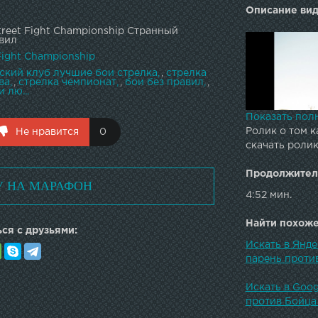
Описание вид
treet Fight Championship Странный
вил
Fight Championship
ский клуб лучшие бои стрелка
,
стрелка
ва
,
стрелка чемпионат
,
бои без правил
,
и лю...
Показать пол
Ролик о том к
Не нравится
0
скачать роли
Продолжител
У НА МАРАФОН
4:52 мин.
Найти похожее
ся с друзьями:
Искать в Янде
Бой дерганого
парень проти
energy drink
Официальная 
Искать в Goog
товаров для 
против Бойца
Главный порт