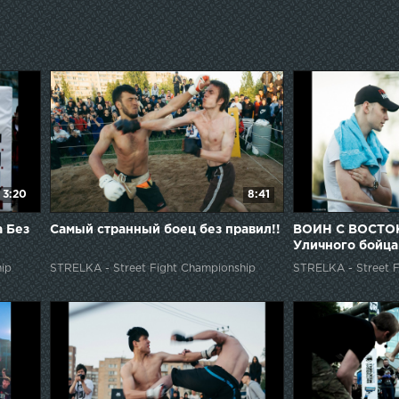
3:20
8:41
 Без
Самый странный боец без правил!!
ВОИН С ВОСТОК
Уличного бойца
ip
STRELKA - Street Fight Championship
STRELKA - Street F