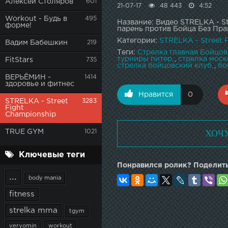
Алексей Столяров
601
21-07-17
48 443
4:52
Workout - Будь в
495
Название: Видео STRELKA - S
форме!
парень против Бойца Без Пра
Категории:
STRELKA - Street 
Вадим Бабешкин
219
Теги:
Стрелка главная Бойцов
турниры питер
,
стрелка моск
FitStars
735
стрелка бойцовский клуб
,
бо
ВЕРЬЁМИН -
1414
здоровье и фитнес
Нравится
0
STRELKA - Street
3283
Fight
Championship
ХОЧ
TRUE GYM
1021
Ключевые теги
Понравился ролик? Поделить
...
body mania
fitness
strelka mma
tgym
veryomin
workout