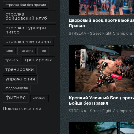
стрелка бои без правил
стрелка
бойцовский клуб
Дворовый Боец против Бойца
Правил
стрелка турниры
питер
STRELKA - Street Fight Championsh
стрелка чемпионат
таня
татьяна
топ
тренировка
тренер
тренировки
упражнения
федорищева
фитнес
Крепкий Уличный Боец прот
чабанец
Бойца без Правил
Показать все теги
STRELKA - Street Fight Championsh