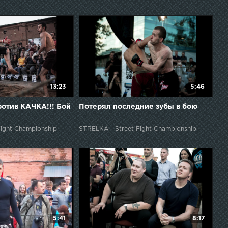
13:23
5:46
отив КАЧКА!!! Бой
Потерял последние зубы в бою
ight Championship
STRELKA - Street Fight Championship
5:41
8:17