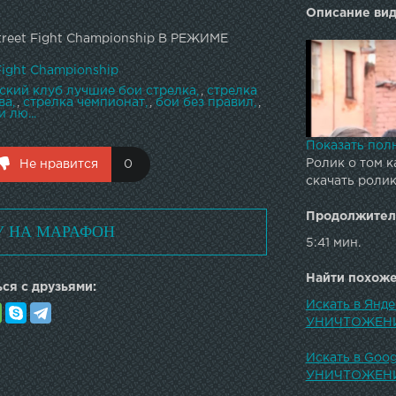
Описание вид
treet Fight Championship В РЕЖИМЕ
Fight Championship
ский клуб лучшие бои стрелка
,
стрелка
ва
,
стрелка чемпионат
,
бои без правил
,
и лю...
Показать пол
Ролик о том к
Не нравится
0
скачать рол
Продолжител
У НА МАРАФОН
5:41 мин.
Найти похожее
ся с друзьями:
Искать в Янд
Бой крепких з
УНИЧТОЖЕН
напиток чемп
СТРЕЛКА Парт
Искать в Goog
Спортфайтер 
УНИЧТОЖЕН
чемпионата С