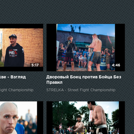
5:17
4:46
ве - Взгляд
Дворовый Боец против Бойца Без
Правил
ight Championship
STRELKA - Street Fight Championship