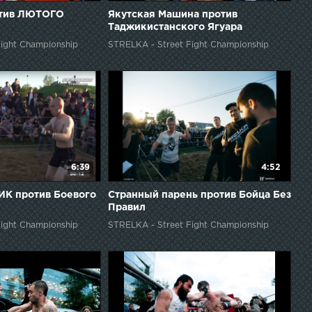
отив ЛЮТОГО
Якутская Машина против
Таджикистанского Ягуара
ight Championship
STRELKA - Street Fight Championship
6:39
4:52
К против Боевого
Странный парень против Бойца Без
Правил
ight Championship
STRELKA - Street Fight Championship