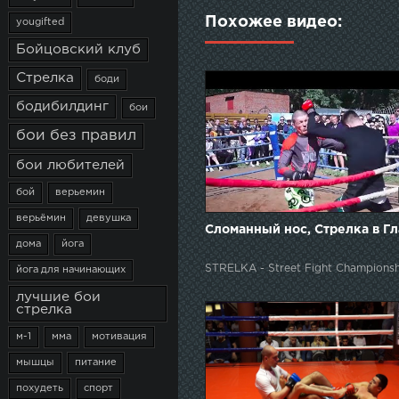
Похожее видео:
yougifted
Бойцовский клуб
Стрелка
боди
бодибилдинг
бои
бои без правил
бои любителей
бой
верьемин
верьёмин
девушка
Сломанный нос, Стрелка в Гл
дома
йога
STRELKA - Street Fight Championsh
йога для начинающих
лучшие бои
стрелка
м-1
мма
мотивация
мышцы
питание
похудеть
спорт