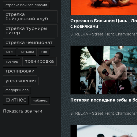
стрелка бои без правил
стрелка
бойцовский клуб
Стрелка в Большом Цинь , Л
с новичками
стрелка турниры
питер
STRELKA - Street Fight Championsh
стрелка чемпионат
таня
татьяна
топ
тренировка
тренер
тренировки
упражнения
федорищева
фитнес
Потерял последние зубы в б
чабанец
Показать все теги
STRELKA - Street Fight Championsh