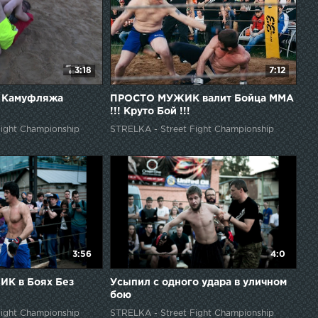
3:18
7:12
в Камуфляжа
ПРОСТО МУЖИК валит Бойца ММА
!!! Круто Бой !!!
ight Championship
STRELKA - Street Fight Championship
3:56
4:0
ИК в Боях Без
Усыпил с одного удара в уличном
бою
ight Championship
STRELKA - Street Fight Championship