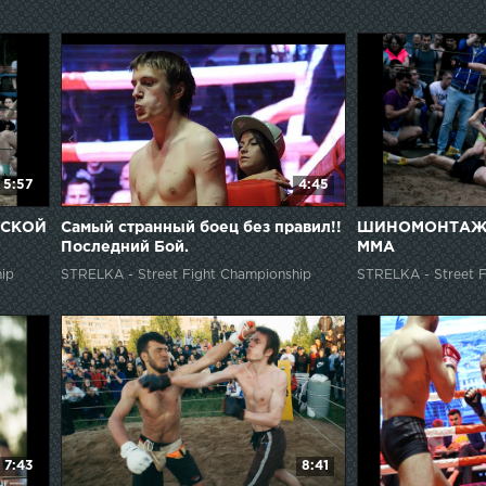
5:57
4:45
ТСКОЙ
Самый странный боец без правил!!
ШИНОМОНТАЖНИ
Последний Бой.
ММА
ip
STRELKA - Street Fight Championship
STRELKA - Street F
7:43
8:41