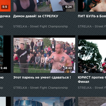
5:5
6:24
одочка
Димон давай! за СТРЕЛКУ
ПИТ БУЛЬ в Боя
ip
STRELKA - Street Fight Championship
STRELKA - Street F
5:46
4:43
ою
Этот парень не умеет сдаваться !
ЮРИСТ против
Финал
ip
STRELKA - Street Fight Championship
STRELKA - Street F