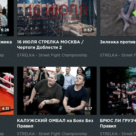
6:28
0:57
ужика
16 ИЮЛЯ СТРЕЛКА МОСКВА /
Зеленка проти
Чертоги Доблести 2
ip
STRELKA - Street Fight Championship
STRELKA - Street F
4:31
8:17
КАЛУЖСКИЙ ОМБАЛ на Боях Без
БРЮС ЛИ ГРУЗЧ
Правил
Правил
ip
STRELKA - Street Fight Championship
STRELKA - Street F