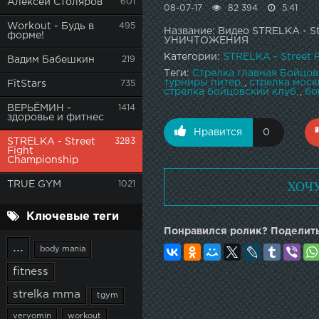
Алексей Столяров
601
08-07-17
82 394
5:41
Workout - Будь в
495
Название: Видео STRELKA - S
форме!
УНИЧТОЖЕНИЯ
Категории:
STRELKA - Street 
Вадим Бабешкин
219
Теги:
Стрелка главная Бойцов
турниры питер
,
стрелка моск
FitStars
735
стрелка бойцовский клуб
,
бо
ВЕРЬЁМИН -
1414
здоровье и фитнес
Нравится
0
STRELKA - Street
3283
Fight
Championship
ХОЧ
TRUE GYM
1021
Ключевые теги
Понравился ролик? Поделить
...
body mania
fitness
strelka mma
tgym
veryomin
workout