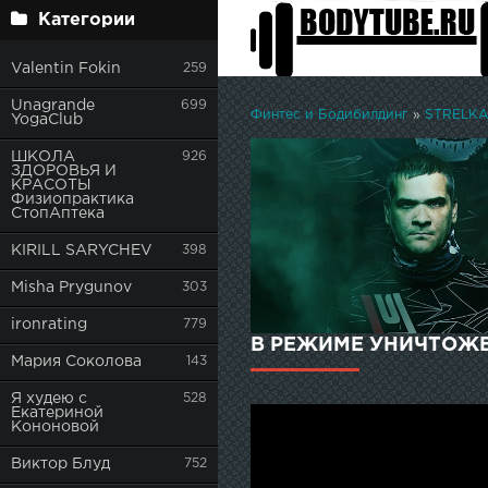
Категории
Valentin Fokin
259
Unagrande
699
Финтес и Бодибилдинг
»
STRELKA 
YogaClub
ШКОЛА
926
ЗДОРОВЬЯ И
КРАСОТЫ
Физиопрактика
СтопАптека
KIRILL SARYCHEV
398
Misha Prygunov
303
ironrating
779
В РЕЖИМЕ УНИЧТОЖЕ
Мария Соколова
143
Я худею с
528
Екатериной
Кононовой
Виктор Блуд
752