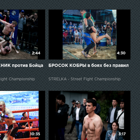
2:44
4:30
К против Бойца
БРОСОК КОБРЫ в боях без правил
ight Championship
STRELKA - Street Fight Championship
10:35
3:17