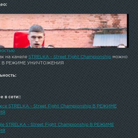
ео:
ностью
ак на канеле
STRELKA - Street Fight Championship
можно
ик В РЕЖИМЕ УНИЧТОЖЕНИЯ
ьность:
 в сети::
ексе STRELKA - Street Fight Championship В РЕЖИМЕ
доровых парней. Gorilla energy drink - официальный
ИЯ
ионата СТРЕЛКА Официальная Бритва чемпионата
нер турнира - магазин товаров для Единоборств
le STRELKA - Street Fight Championship В РЕЖИМЕ
Все для единоборств и фитнеса Главный портал
ИЯ
ТРЕЛКА Вконтакте: