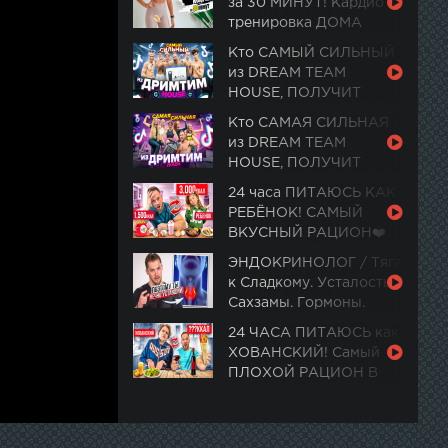
за 30 МИНУТ! Кардио
тренировка ДОМА
Кто САМЫЙ СИЛЬНЫЙ
из DREAM TEAM
HOUSE, ПОЛУЧИТ
PlayStation 5
Кто САМАЯ СИЛЬНАЯ
из DREAM TEAM
HOUSE, ПОЛУЧИТ
ПОДАРОК ИЗ ЦУМ
24 часа ПИТАЮСЬ КАК
РЕБЁНОК! САМЫЙ
ВКУСНЫЙ РАЦИОН❤️
ЭНДОКРИНОЛОГ / Тяга
к Сладкому. Усталость.
Сахзамы. Гормоны.
Ночная активность
24 ЧАСА ПИТАЮСЬ как
ХОВАНСКИЙ! Самый
ПЛОХОЙ РАЦИОН В
МИРЕ