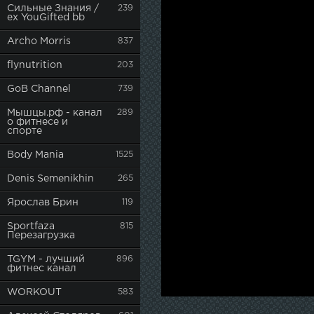
Сильные Знания /
239
ex YouGifted bb
Archo Morris
837
flynutrition
203
GoB Channel
739
Мышцы.рф - канал
289
о фитнесе и
спорте
Body Mania
1525
Denis Semenikhin
265
Ярослав Брин
119
Sportfaza
815
Перезагрузка
TGYM - лучший
896
фитнес канал
WORKOUT
583