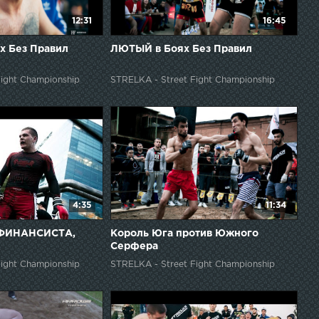
12:31
16:45
х Без Правил
ЛЮТЫЙ в Боях Без Правил
ight Championship
STRELKA - Street Fight Championship
4:35
11:34
 ФИНАНСИСТА,
Король Юга против Южного
Серфера
ight Championship
STRELKA - Street Fight Championship