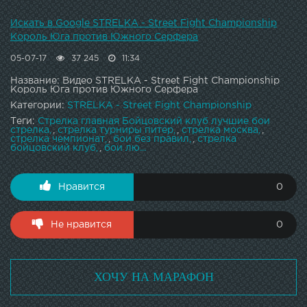
Партнер турнира - магазин товаров для Единоборств
Искать в Google STRELKA - Street Fight Championship
Спортфайтер Все для единоборств и фитнеса Главный
Король Юга против Южного Серфера
портал чемпионата СТРЕЛКА Вконтакте:
05-07-17
37 245
11:34
Название: Видео STRELKA - Street Fight Championship
Король Юга против Южного Серфера
Категории:
STRELKA - Street Fight Championship
Теги:
Стрелка главная Бойцовский клуб лучшие бои
стрелка
,
стрелка турниры питер
,
стрелка москва
,
стрелка чемпионат
,
бои без правил
,
стрелка
бойцовский клуб
,
бои лю...
Нравится
0
Не нравится
0
ХОЧУ НА МАРАФОН