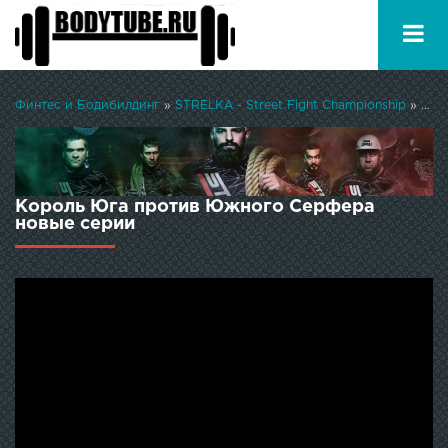
Финтес и Бодибилдинг
»
STRELKA - Street Fight Championship
» Король Юга против Южного Серфера
Король Юга против Южного Серфера
новые серии