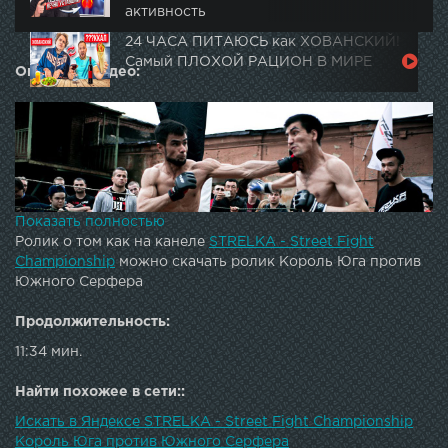
активность
24 ЧАСА ПИТАЮСЬ как ХОВАНСКИЙ!
Самый ПЛОХОЙ РАЦИОН В МИРЕ
Описание видео:
Показать полностью
Ролик о том как на канеле
STRELKA - Street Fight
Championship
можно скачать ролик Король Юга против
Южного Серфера
Продолжительность:
11:34 мин.
Эти парни таскают ящики до такой степени, что их
мышцы становятся стальными трубами. Смотрим крутой
Найти похожее в сети::
бой двух Южных парней на Стрелке в Москве.Gorilla
Искать в Яндексе STRELKA - Street Fight Championship
energy drink - официальный напиток чемпионата
Король Юга против Южного Серфера
СТРЕЛКА Официальная Бритва чемпионата СТРЕЛКА