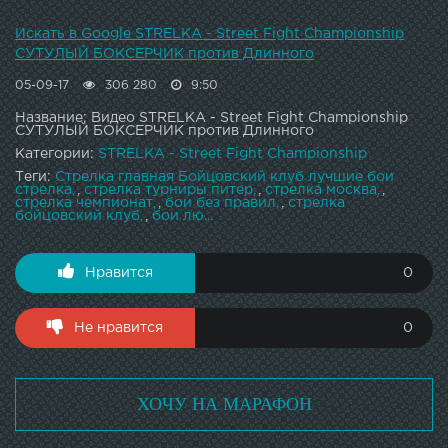
Искать в Google STRELKA - Street Fight Championship
СУТУЛЫЙ БОКСЕРЧИК против Длинного
05-09-17
306 280
9:50
Название: Видео STRELKA - Street Fight Championship
СУТУЛЫЙ БОКСЕРЧИК против Длинного
Категории:
STRELKA - Street Fight Championship
Теги:
Стрелка главная Бойцовский клуб лучшие бои
стрелка
,
стрелка турниры питер
,
стрелка москва
,
стрелка чемпионат
,
бои без правил
,
стрелка
бойцовский клуб
,
бои лю...
Нравится
0
Не нравится
0
ХОЧУ НА МАРАФОН