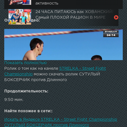
активность
24 ЧАСА ПИТАЮСЬ как ХОВАНСКИЙ!
Самый ПЛОХОЙ РАЦИОН В МИРЕ
Описание видео:
Показать полностью
Ролик о том как на канеле
STRELKA - Street Fight
Championship
можно скачать ролик СУТУЛЫЙ
БОКСЕРЧИК против Длинного
Продолжительность:
9:50 мин.
Рубка зачетная в стилистике лучших Якутских боев
чемпионата СТРЕЛКА.Gorilla energy drink - официальный
Найти похожее в сети::
напиток чемпионата СТРЕЛКА Официальная Бритва
Искать в Яндексе STRELKA - Street Fight Championship
чемпионата СТРЕЛКА Главный портал чемпионата
СУТУЛЫЙ БОКСЕРЧИК против Длинного
СТРЕЛКА Вконтакте: Спортфайтер