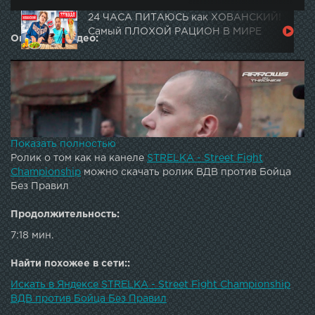
24 ЧАСА ПИТАЮСЬ как ХОВАНСКИЙ!
Самый ПЛОХОЙ РАЦИОН В МИРЕ
Описание видео:
Показать полностью
Ролик о том как на канеле
STRELKA - Street Fight
Championship
можно скачать ролик ВДВ против Бойца
Без Правил
Продолжительность:
7:18 мин.
Мощная заруба бойца из ВДВ против Бойца без правил
из клуба РОДЪGorilla energy drink - официальный
Найти похожее в сети::
напиток чемпионата СТРЕЛКА Официальная Бритва
Искать в Яндексе STRELKA - Street Fight Championship
чемпионата СТРЕЛКА Главный портал чемпионата
ВДВ против Бойца Без Правил
СТРЕЛКА Вконтакте: Спортфайтер