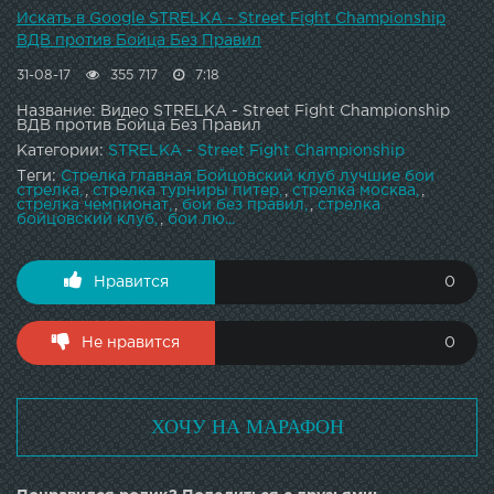
Искать в Google STRELKA - Street Fight Championship
ВДВ против Бойца Без Правил
31-08-17
355 717
7:18
Название: Видео STRELKA - Street Fight Championship
ВДВ против Бойца Без Правил
Категории:
STRELKA - Street Fight Championship
Теги:
Стрелка главная Бойцовский клуб лучшие бои
стрелка
,
стрелка турниры питер
,
стрелка москва
,
стрелка чемпионат
,
бои без правил
,
стрелка
бойцовский клуб
,
бои лю...
Нравится
0
Не нравится
0
ХОЧУ НА МАРАФОН