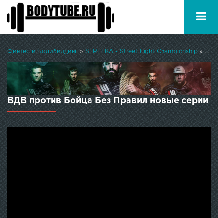
Финтес и Бодибилдинг
»
STRELKA - Street Fight Championship
» ВДВ против Бойца Без Правил
ВДВ против Бойца Без Правил новые серии