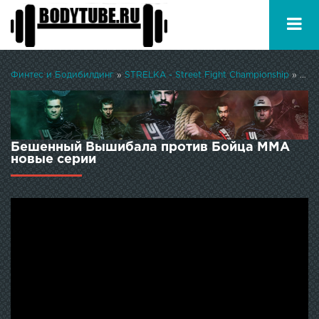
Финтес и Бодибилдинг
»
STRELKA - Street Fight Championship
» Бешенный Вышибала против Бойца ММА
Бешенный Вышибала против Бойца ММА
новые серии