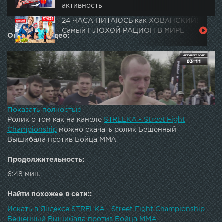
активность
24 ЧАСА ПИТАЮСЬ как ХОВАНСКИЙ!
Самый ПЛОХОЙ РАЦИОН В МИРЕ
Описание видео:
Показать полностью
Ролик о том как на канеле
STRELKA - Street Fight
Championship
можно скачать ролик Бешенный
Вышибала против Бойца ММА
Продолжительность:
6:48 мин.
Очень активное начало боя,переходящее в партер
,достойные соперники...Главный портал чемпионата
Найти похожее в сети::
СТРЕЛКА Вконтакте:
Искать в Яндексе STRELKA - Street Fight Championship
Бешенный Вышибала против Бойца ММА