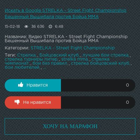
Искать в Google STRELKA - Street Fight Championship
Бешенный Вышибала против Бойца ММА
15-02-18
36 636
6:48
Название: Видео STRELKA - Street Fight Championship
Бешенный Вышибала против Бойца ММА
Категории:
STRELKA - Street Fight Championship
Теги:
Стрелка
,
Бойцовский клуб
,
лучшие бои стрелка
,
стрелка турниры питер
,
strelka mma
,
стрелка
чемпионат
,
бои без правил
,
стрелка бойцовский клуб
,
бои любителей
,
...
Нравится
0
Не нравится
0
ХОЧУ НА МАРАФОН