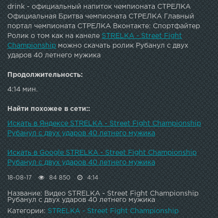
drink - официальный напиток чемпионата СТРЕЛКА
Официальная Бритва чемпионата СТРЕЛКА Главный
портал чемпионата СТРЕЛКА Вконтакте: Спортфайтер
Ролик о том как на канеле
STRELKA - Street Fight
Championship
можно скачать ролик Рубанул с двух
ударов 40 летнего мужика
Продолжительность:
4:14 мин.
Найти похожее в сети::
Искать в Яндексе STRELKA - Street Fight Championship
Рубанул с двух ударов 40 летнего мужика
Искать в Google STRELKA - Street Fight Championship
Рубанул с двух ударов 40 летнего мужика
18-08-17
84 850
4:14
Название: Видео STRELKA - Street Fight Championship
Рубанул с двух ударов 40 летнего мужика
Категории:
STRELKA - Street Fight Championship