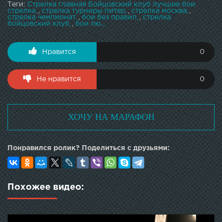
Теги:
Стрелка главная Бойцовский клуб лучшие бои
стрелка
,
стрелка турниры питер
,
стрелка москва
,
стрелка чемпионат
,
бои без правил
,
стрелка
бойцовский клуб
,
бои лю...
Нравится
0
Не нравится
0
ХОЧУ НА МАРАФОН
Понравился ролик? Поделиться с друзьями:
Похожее видео: