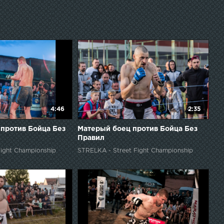
вный портал чемпионата СТРЕЛКА Вконтакте:
4:46
2:35
против Бойца Без
Матерый боец против Бойца Без
Правил
ight Championship
STRELKA - Street Fight Championship