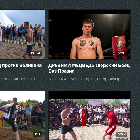
19:34
3:28
 против Великана
ДРЕВНИЙ МЕДВЕДЬ зверский Боец
Без Правил
ight Championship
STRELKA - Street Fight Championship
6:1
3:52