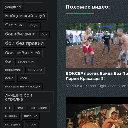
Похожее видео:
yougifted
Бойцовский клуб
Стрелка
боди
бодибилдинг
бои
бои без правил
бои любителей
бой
верьемин
верьёмин
девушка
БОКСЕР против Бойца Без Пр
дома
йога
Парни Красавцы!!!
STRELKA - Street Fight Championsh
йога для начинающих
лучшие бои
стрелка
м-1
мма
мотивация
мышцы
питание
похудеть
спорт