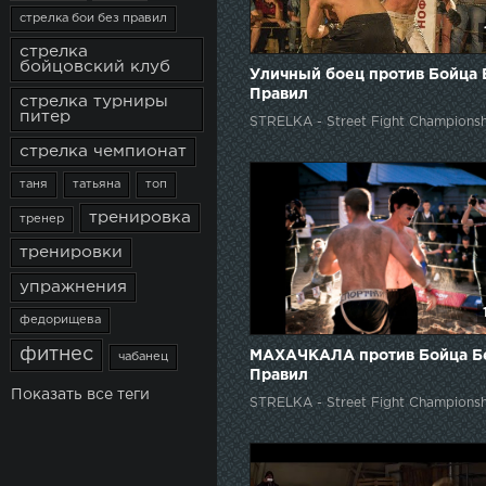
стрелка бои без правил
стрелка
бойцовский клуб
Уличный боец против Бойца 
Правил
стрелка турниры
питер
STRELKA - Street Fight Championsh
стрелка чемпионат
таня
татьяна
топ
тренировка
тренер
тренировки
упражнения
федорищева
фитнес
МАХАЧКАЛА против Бойца Б
чабанец
Правил
Показать все теги
STRELKA - Street Fight Championsh