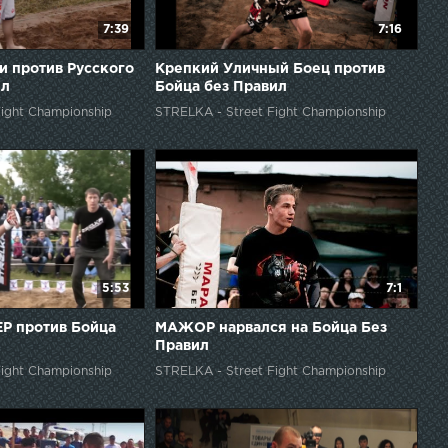
7:39
7:16
и против Русского
Крепкий Уличный Боец против
ил
Бойца без Правил
ight Championship
STRELKA - Street Fight Championship
5:53
7:1
Р против Бойца
МАЖОР нарвался на Бойца Без
Правил
ight Championship
STRELKA - Street Fight Championship