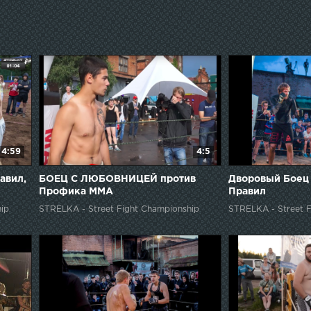
названия.Гла
Спортфайтер
4:59
4:5
авил,
БОЕЦ С ЛЮБОВНИЦЕЙ против
Дворовый Боец 
Профика ММА
Правил
ip
STRELKA - Street Fight Championship
STRELKA - Street F