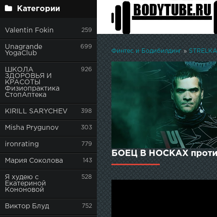
Категории
Valentin Fokin
259
Unagrande
699
Финтес и Бодибилдинг
»
STRELKA 
YogaClub
ШКОЛА
926
ЗДОРОВЬЯ И
КРАСОТЫ
Физиопрактика
СтопАптека
KIRILL SARYCHEV
398
Misha Prygunov
303
ironrating
779
БОЕЦ В НОСКАХ против
Мария Соколова
143
Я худею с
528
Екатериной
Кононовой
Виктор Блуд
752