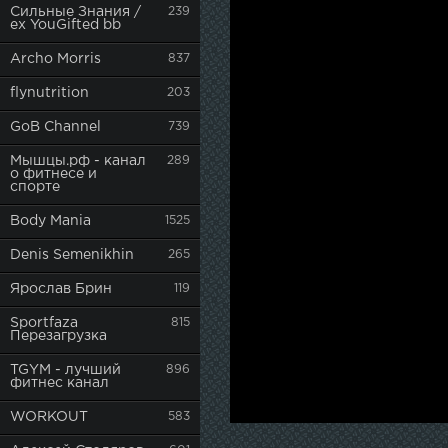
Сильные Знания /
239
ex YouGifted bb
Archo Morris
837
flynutrition
203
GoB Channel
739
Мышцы.рф - канал
289
о фитнесе и
спорте
Body Mania
1525
Denis Semenikhin
265
Ярослав Брин
119
Sportfaza
815
Перезагрузка
TGYM - лучший
896
фитнес канал
WORKOUT
583