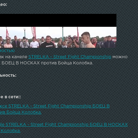
ео:
ностью
ак на канеле
STRELKA - Street Fight Championship
можно
к БОЕЦ В НОСКАХ против Бойца Колобка.
ьность:
 в сети::
ксе STRELKA - Street Fight Championship БОЕЦ В
в Бойца Колобка.
gle STRELKA - Street Fight Championship БОЕЦ В НОСКАХ
 Колобка.
выркались, что мы не нашли более лучшего