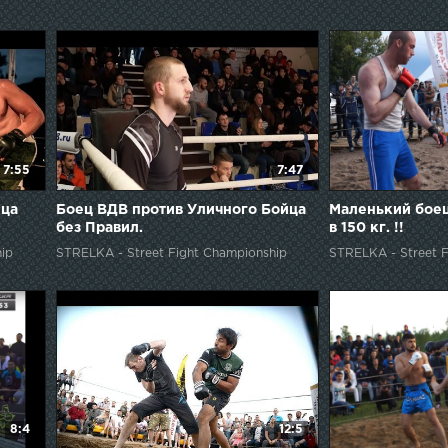
7:55
7:47
ца
Боец ВДВ против Уличного Бойца
Маленький боец
без Правил.
в 150 кг. !!
ip
STRELKA - Street Fight Championship
STRELKA - Street F
8:4
12:5