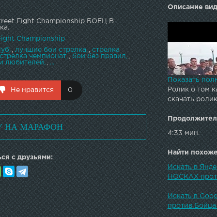
Описание вид
treet Fight Championship БОЕЦ В
ка.
Fight Championship
луб
,
лучшие бои стрелка
,
стрелка
стрелка чемпионат
,
бои без правил
,
и любителей
,
...
Показать пол
Ролик о том к
Не нравится
0
скачать роли
Продолжител
У НА МАРАФОН
4:33 мин.
Найти похожее
ся с друзьями:
Искать в Янде
НОСКАХ проти
Искать в Goo
против Бойца
Парни так ку