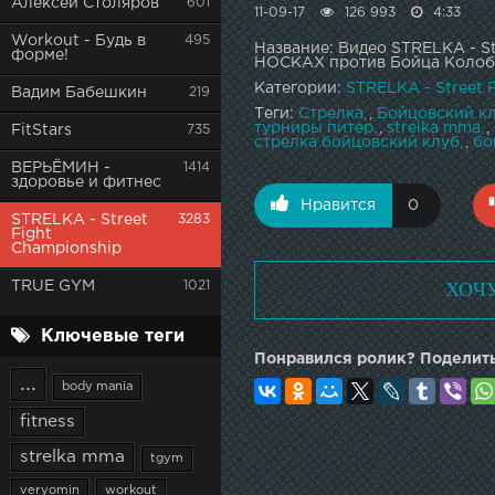
Алексей Столяров
601
11-09-17
126 993
4:33
Workout - Будь в
495
Название: Видео STRELKA - S
форме!
НОСКАХ против Бойца Колоб
Категории:
STRELKA - Street 
Вадим Бабешкин
219
Теги:
Стрелка
,
Бойцовский к
турниры питер
,
strelka mma
,
FitStars
735
стрелка бойцовский клуб
,
бо
ВЕРЬЁМИН -
1414
здоровье и фитнес
Нравится
0
STRELKA - Street
3283
Fight
Championship
ХОЧ
TRUE GYM
1021
Ключевые теги
Понравился ролик? Поделить
...
body mania
fitness
strelka mma
tgym
veryomin
workout