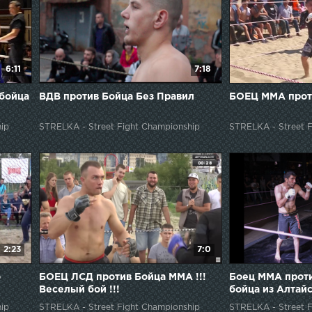
6:11
7:18
 бойца
ВДВ против Бойца Без Правил
БОЕЦ ММА прот
ip
STRELKA - Street Fight Championship
STRELKA - Street F
2:23
7:0
о
БОЕЦ ЛСД против Бойца ММА !!!
Боец ММА прот
Веселый бой !!!
бойца из Алтай
ip
STRELKA - Street Fight Championship
STRELKA - Street F