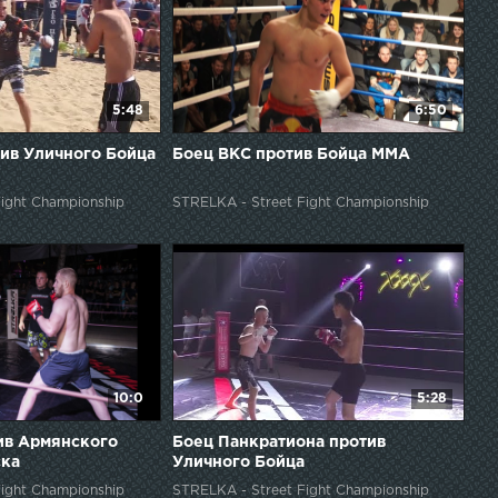
5:48
6:50
ив Уличного Бойца
Боец ВКС против Бойца ММА
ight Championship
STRELKA - Street Fight Championship
10:0
5:28
ив Армянского
Боец Панкратиона против
ска
Уличного Бойца
ight Championship
STRELKA - Street Fight Championship