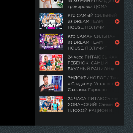
за 30 МИНУТ! Кардио
тренировка ДОМА
Кто САМЫЙ СИЛЬНЫЙ
из DREAM TEAM
HOUSE, ПОЛУЧИТ
PlayStation 5
Кто САМАЯ СИЛЬНАЯ
из DREAM TEAM
HOUSE, ПОЛУЧИТ
ПОДАРОК ИЗ ЦУМ
24 часа ПИТАЮСЬ КАК
РЕБЁНОК! САМЫЙ
ВКУСНЫЙ РАЦИОН❤️
ЭНДОКРИНОЛОГ / Тяга
к Сладкому. Усталость.
Сахзамы. Гормоны.
Ночная активность
24 ЧАСА ПИТАЮСЬ как
ХОВАНСКИЙ! Самый
ПЛОХОЙ РАЦИОН В
МИРЕ