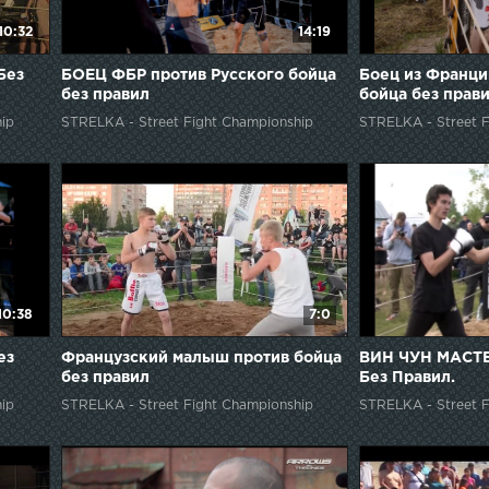
10:32
14:19
Без
БОЕЦ ФБР против Русского бойца
Боец из Франци
без правил
бойца без прав
ip
STRELKA - Street Fight Championship
STRELKA - Street F
10:38
7:0
ез
Французский малыш против бойца
ВИН ЧУН МАСТЕ
без правил
Без Правил.
ip
STRELKA - Street Fight Championship
STRELKA - Street F