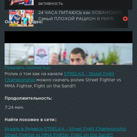
активность
24 ЧАСА ПИТАЮСЬ как ХОВАНСКИЙ!
Самый ПЛОХОЙ РАЦИОН В МИРЕ
Описание видео:
Показать полностью
Ролик о том как на канеле
STRELKA - Street Fight
Championship
можно скачать ролик Street Fighter vs
ММА Fighter, Fight on the Sand!!!
Продолжительность:
7:24 мин.
Найти похожее в сети::
Искать в Яндексе STRELKA - Street Fight Championship
Они были готовы убить друг друга.Мощный бой с
Street Fighter vs ММА Fighter, Fight on the Sand!!!