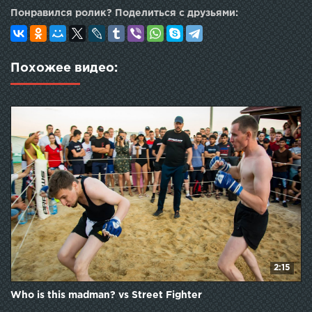
Бойцовский клуб, Стрелка главная, Бойцовский клуб,
Понравился ролик? Поделиться с друзьями:
камаз стрелка, регбист стрелка, бой регбиста, камаз
против регбиста, стрелка москва
Похожее видео:
2:15
Who is this madman? vs Street Fighter