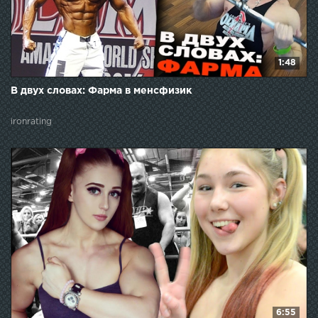
1:48
В двух словах: Фарма в менсфизик
ironrating
6:55