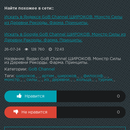
Найти похожее в сети::
Искать в Яндексе GoB Channel ШИРОКОВ. Монстр Силы
из Деревни Рекорды. Фарма. Принципы.
Искать в Google GoB Channel ШИРОКОВ. Монстр Силы из
Деревни Рекорды. Фарма. Принципы.
26-07-24
128 760
72:43
Название: Видео GoB Channel ШИРОКОВ. Монстр Силы
из Деревни Рекорды. Фарма. Принципы.
Категории:
GoB Channel
Теги:
широков
,
,
артем
,
широков
,
,
философ
,
,
монстр
,
,
силы
,
,
из
,
деревни
,
,
кольца
,
,
турник
,
Нравится
0
Не нравится
0